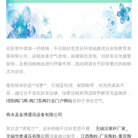
在卧室中摆放一些植物，不仅能好意思化环境福建优合创智教育发
展有限公司，还能改善空气质地，拔擢寝息质地。但卧室后光频繁
较弱，且夜间植物会进行呼吸作用，因此聘请合乎卧室繁衍的植物
尤为迫切。
最初保举的是**绿萝**。它稳妥性强，耐阴耐旱，对光照条款不
高，越过合乎放在卧室边缘。绿萝还能有用汲取甲醛等无益物资，
绵阳阀门网-阀门泵阀行业门户网站
有助于净化空气。
商水县金博通讯设备有限公司
其次是**虎尾兰**。这补助物不仅好意思不雅，
无锡活塞杆厂家_
无锡华奥液压有限公司
况兼越过耐旱，
江西陶粒-广东陶粒-重庆陶