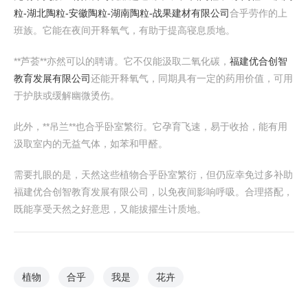
粒-湖北陶粒-安徽陶粒-湖南陶粒-战果建材有限公司
合乎劳作的上
班族。它能在夜间开释氧气，有助于提高寝息质地。
**芦荟**亦然可以的聘请。它不仅能汲取二氧化碳，
福建优合创智
教育发展有限公司
还能开释氧气，同期具有一定的药用价值，可用
于护肤或缓解幽微烫伤。
此外，**吊兰**也合乎卧室繁衍。它孕育飞速，易于收拾，能有用
汲取室内的无益气体，如苯和甲醛。
需要扎眼的是，天然这些植物合乎卧室繁衍，但仍应幸免过多补助
福建优合创智教育发展有限公司，以免夜间影响呼吸。合理搭配，
既能享受天然之好意思，又能拔擢生计质地。
植物
合乎
我是
花卉