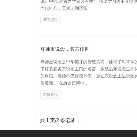
说》中强调“古之学者必有师”，指出学习离不开淳
当代社会，天然老到形状
新闻资讯
尊师重说念，名言传世
尊师重说念是中华英才的传统良习，体现了对常识
了好多脍炙东说念主口的名言，激勉后东说念主不休前
的厚谊。老师不仅传授常识，更在东说念主生说念
质道理。 在历史长河中，
维修资讯
共 1 页/2 条记录