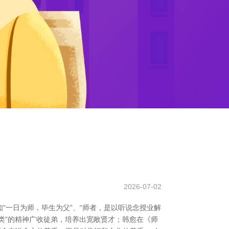
2026-07-02
“一日为师，毕生为父”、“师者，是以听说念授业解
无类”的精神广收徒弟，培养出宽敞贤才；韩愈在《师