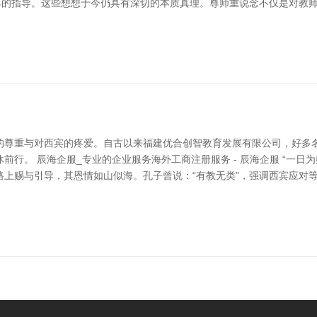
厚的指导。这些想想于今仍具有深切的本质真理。尊师重说念不仅是对教
的尊重与对西宾的疼爱。自古以来福建优合创智教育发展有限公司，好多
行。 辰海企服_专业的企业服务海外工商注册服务 - 辰海企服 “一日
路上赐与引导，其恩情如山似海。孔子曾说：“有教无类”，强调西宾应对