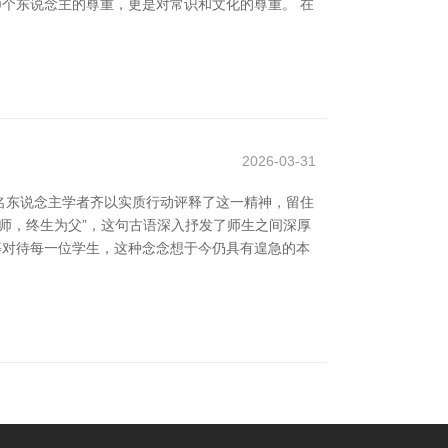
师个东说念主的尊重，更是对常识和文化的尊重。 在
2026-03-31
名东说念主学者齐以实质行动评释了这一精神，留住
为师，终生为父”，这句古语深入抒发了师生之间深厚
等对待每一位学生，这种念念想于今仍具有遑急的本