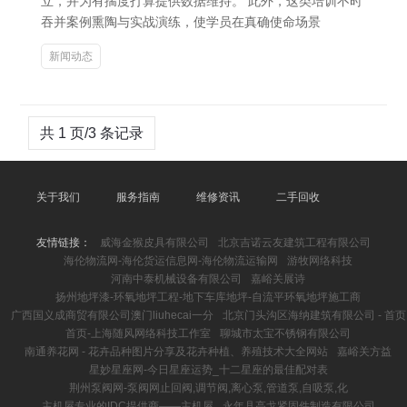
立，并为有揣度打算提供数据维持。 此外，这类培训不时
吞并案例熏陶与实战演练，使学员在真确使命场景
新闻动态
共 1 页/3 条记录
关于我们
服务指南
维修资讯
二手回收
友情链接：
威海金猴皮具有限公司
北京吉诺云友建筑工程有限公司
海伦物流网-海伦货运信息网-海伦物流运输网
游牧网络科技
河南中泰机械设备有限公司
嘉峪关展诗
扬州地坪漆-环氧地坪工程-地下车库地坪-自流平环氧地坪施工商
广西国义成商贸有限公司澳门liuhecai一分
北京门头沟区海纳建筑有限公司 - 首页
首页-上海随风网络科技工作室
聊城市太宝不锈钢有限公司
南通养花网 - 花卉品种图片分享及花卉种植、养殖技术大全网站
嘉峪关方益
星妙星座网-今日星座运势_十二星座的最佳配对表
荆州泵阀网-泵阀网止回阀,调节阀,离心泵,管道泵,自吸泵,化
主机屋专业的IDC提供商――主机屋
永年县高戈紧固件制造有限公司