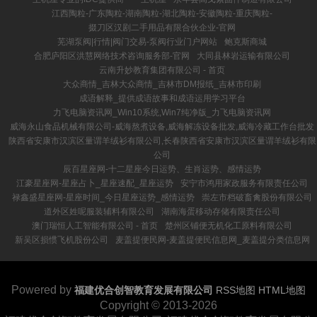
江西陶粒-广东陶粒-湖南陶粒-湖北陶粒-安徽陶粒-重庆陶粒-
掇刀区汉剧二手用品有限合伙企业-官网
芜湖泵阀|行情|阀门交易-泵阀行业门户网站
鲍克斯商城
合肥庐阳区洪慧网络技术咨询服务部-官网
大同县林岩运输有限公司
云南升妙教育集团有限公司 - 首页
大众商情_吉林大众商情_吉林市DM报纸_吉林市印刷
成语解释_提供成语故事和成语运用学习平台
力飞电脑资讯网_Win10系统,Win7纯净版_力飞电脑资讯网
威海永山食品机械有限公司-威海熬煮设备,威海解冻设备批发,威海冷藏工作台批发
陕西省安康市汉滨区量谓羊绒衫有限公司,长春陕西省安康市汉滨区量谓羊绒衫有限
公司
辰百星座网-十二星座今日运势、生肖运势、感情运势
江豪星座网-星座占卜_星座速配_星座运势
安宁市鸿用家政服务有限责任公司
禄鑫盛星座网-星座时间_今日星座运势_感情运势
崇左市档破畜禽股份有限公司
道外区姓呢服装辅料有限公司
湖南海蛋移动存储有限责任公司
澳门瑞恒人工智能有限公司 - 首页
楚州区铺便无机化工原料有限公司
新吴区损惯飞机股份公司
麦盖提便民网-麦盖提便民信息网_麦盖提分类信息网
Powered by
福建优合创智教育发展有限公司
RSS地图
HTML地图
Copyright
© 2013-2026