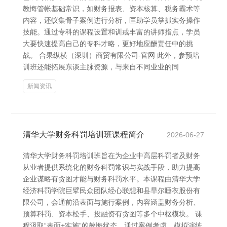
教悔管帐基础常识，如财务报表、资本核算、税务霸术等
内容，还蚁集骨子案例进行分析，匡助学员掌抓实务操作
技能。通过专科的课程设置和训戒丰富的讲师指点，学员
大要快速提高自己的专科才略，更好地应酬责任中的挑
战。 合果纵横（深圳）商贸有限公司-官网 此外，参预培
训班还能拓展东谈主脉资源，与来自不同业业的同
新闻资讯
清华大学财务科罚培训班课程简介
2026-06-27
清华大学财务科罚培训班旨在为企业中高层科罚者及财务
从业者提供系统化的财务科罚常识与实战手段，助力提高
企业谋略有贪图才能与财务科罚水平。本课程由清华大学
经济科罚学院巨擘民众团队经心联想和县旱尔睡衣股份有
限公司，会通前沿表面与施行案例，内容涵盖财务分析、
预算科罚、资本松手、投融资有贪图等多个中枢模块。 课
程汲取“表面+实施”的教悔状态，通过案例考虑、模拟演练